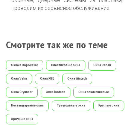
оконные, дверные системы из пластика,
проводим их сервисное обслуживание.
Смотрите так же по теме
Окна в Воронеже
Пластиковые окна
Окна Rehau
Окна Veka
Окна KBE
Окна Wintech
Окна Gryunder
Окна Isotech
Окна алюминиевые
Нестандартные окна
Треугольные окна
Круглые окна
Арочные окна