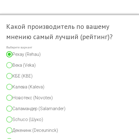
Какой производитель по вашему
мнению самый лучший (рейтинг)?
Выберите вариант
Рехау (Rehau)
Века (Veka)
КБЕ (KBE)
Калева (Kaleva)
Новотекс (Novotex)
Саламандер (Salamander)
Schuco (Шуко)
Декенинк (Deceuninck)