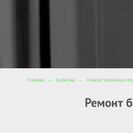
Главная
Балконы
Ремонт балкона и л
→
→
Ремонт б