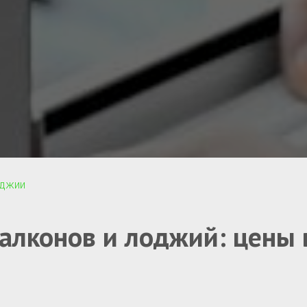
оджии
алконов и лоджий: цены 